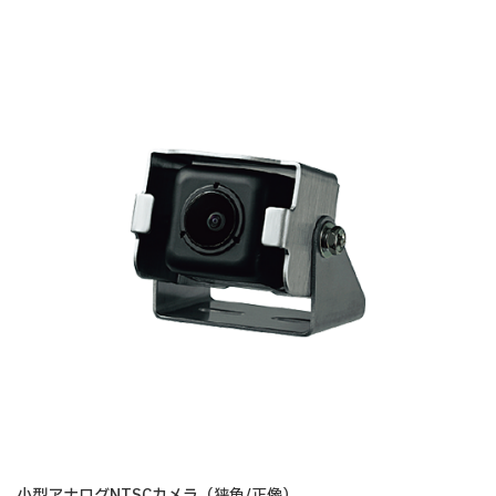
小型アナログNTSCカメラ（狭角/正像）