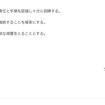
。
責任と手順を認識し十分に訓練する。
継続することを確実にする。
格な措置をとることとする。