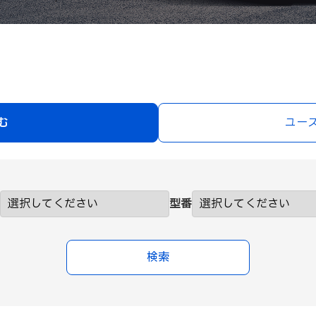
む
ユー
型番
検索