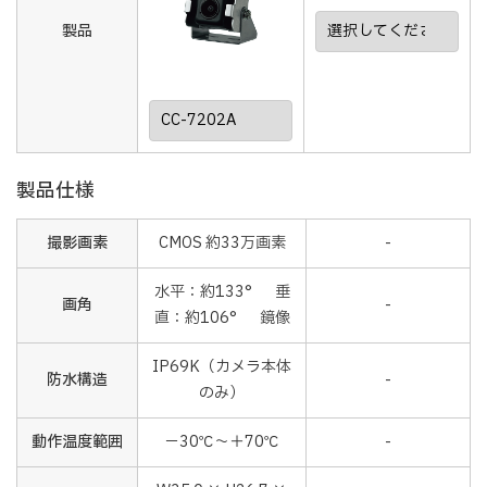
製品
製品仕様
撮影画素
CMOS 約33万画素
-
水平：約133° 垂
画角
-
直：約106° 鏡像
IP69K（カメラ本体
防水構造
-
のみ）
動作温度範囲
－30℃～＋70℃
-