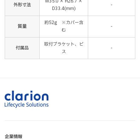
W35.0 × H26.7 ×
外形寸法
-
D33.4(mm)
約52g ※カバー含
質量
-
む
取付ブラケット、ビ
付属品
-
ス
企業情報