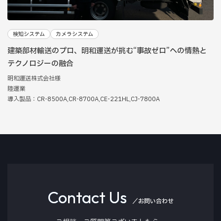
検知システム
カメラシステム
建築部材輸送のプロ、明和運送が挑む“事故ゼロ”への情熱と
テクノロジーの融合
明和運送株式会社様
陸運業
後退時に後方に侵入する移動体を即座に検知して後
導入製品：CR-8500A,CR-8700A,CE-221HL,CJ-7800A
方事故を低減します。
Contact Us
／お問い合わせ