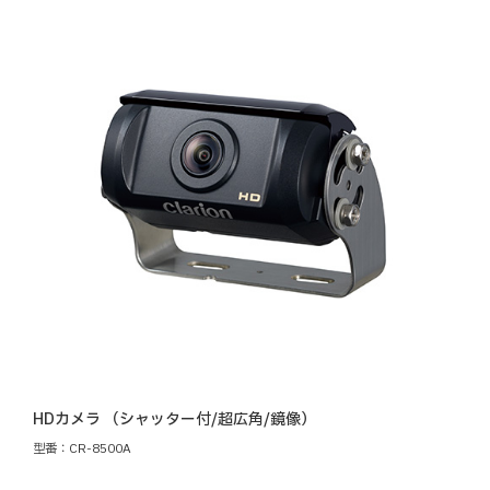
側方カメラの重要性が高まる中で、左側方の死角エ
リアの画像認識により、
側方に接近する対象（人、自転車、バイク、車な
ど）をAIが即座に判断・検知して、交差点での事故
を低減します。
HDカメラ （シャッター付/超広角/鏡像）
型番：CR-8500A