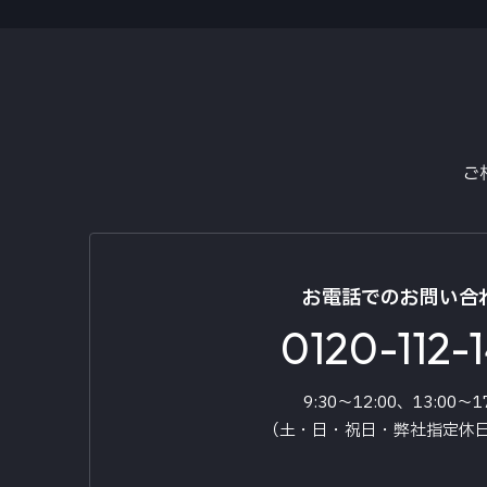
LCDディスプレイ部
TY-1000A-B 取扱説明書
PDF
画素数
FMチューナー／受信周波数
ご
AMチューナー／受信周波数
GPS受信周波数
お電話でのお問い合
0120-112-
最大出力
9:30～12:00、13:00～1
ステアリングリモコン
（土・日・祝日・弊社指定休
電源電圧