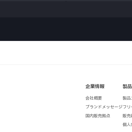
6A以下
3mA以下
178.0（W）×100.0（H）×1
1.34kg
-20～70℃
企業情報
製品
会社概要
製品
ブランドメッセージ
フリ
国内販売拠点
販売
個人