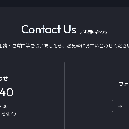
6.75型TFT
Contact Us
1,152,000画素（水平800×垂直
／お問い合わせ
76.0～99.0MHz
相談・ご質問等ございましたら、
お気軽にお問い合わせくださ
522～1,629kHz
1575.42MHz
わせ
フォ
140
41W×4
7:00
学習型2ch
日を除く）
DC9～16V