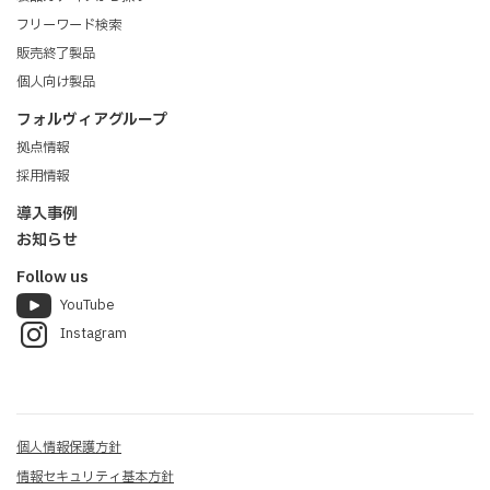
フリーワード検索
販売終了製品
個人向け製品
フォルヴィアグループ
外形寸法
鮮明表示
拠点情報
CT-8210S：幅770×高さ171×奥行32（mm）
採用情報
CT-8220S：幅625×高さ193×奥行50（mm）
高輝度・広視野角の白色LEDの採用により、直射日
導入事例
質量
光下でもくっきり鮮明な表示で、利用者サービス向
お知らせ
CT-8210S：8kg以下
上を図れます。また、RGBの掛け合わせではなく、
Follow us
CT-8220S：8kg以下
YouTube
白色単色のLEDを採用しているため、横から見ても
電源電圧
Instagram
純粋な白色で、保安基準の灯光色の制限を受けませ
CT-8210S：DC18～32V
ん。
CT-8220S：DC18～32V
消費電流
低消費電力設計
個人情報保護方針
CT-8210S：0.6A以下（DC26V入力、50%点灯時）
情報セキュリティ基本方針