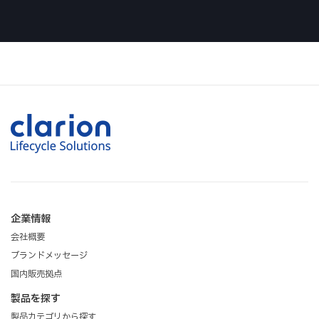
CT-8220S
質量
白色LED の採用で鮮明な表示
8kg以下
電源電圧
を実現。省エネ設計でバッテ
DC18～32V
リーの負担を軽減します。
消費電流
0.6A以下（DC26V入力、50%点灯時）
表示ドット数
単位：mm
横128×縦32（ドット）
表示寸法
企業情報
幅512×高さ128（mm）
会社概要
ブランドメッセージ
表示色
国内販売拠点
白色
製品を探す
製品カテゴリから探す