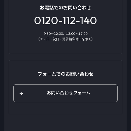
消費電流
お電話でのお問い合わせ
0.8A以下（DC26V入力、50%点灯時）
CT-8010R
0120-112-140
表示ドット数
型番：CF-8010F
型番：CT-8010R
横128×縦32（ドット）
9:30～12:00、13:00～17:00
（土・日・祝日・弊社指定休日を除く）
表示寸法
側面用
側面用、スイングドア用
幅512×高さ128（mm）
表示色
白色
フォームでのお問い合わせ
CT-8210S
お問い合わせフォーム
型番：CT-8210S
型番：CT-8220S
外形寸法
幅770×高さ171×奥行32（mm）