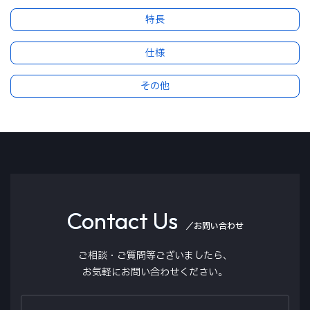
特長
仕様
その他
寸法図
白色LED行先表示器
外形寸法
CT-8010F
幅776×高さ171×奥行55（mm）
Contact Us
前面用
後面用
質量
／お問い合わせ
9kg以下
ご相談・ご質問等ございましたら、
電源電圧
お気軽にお問い合わせください。
DC18～32V