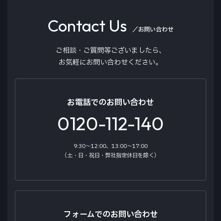
357 980-001
Contact Us
製品名
／お問い合わせ
Valufit Strobe-type Beacon
ご相談・ご質問等ございましたら、
同梱数
お気軽にお問い合わせください。
1
・スリムなデザインと低い全高で取り付け場所・車
電源
お電話でのお問い合わせ
種を選びません。
12/24V
0120-112-140
・防水、防塵、耐衝撃対応で過酷な環境下での使用
消費電力
にも耐えることが可能です。
10W
9:30～12:00、13:00～17:00
・ECE-R10に対応し、他の車載機にノイズなどの影
（土・日・祝日・弊社指定休日を除く）
IP CODE
響を与えません。
IP67; IP69K
・過電流保護機能。
ケーブル長
販売元：クラリオンライフサイクルソリューション
300mm
フォームでのお問い合わせ