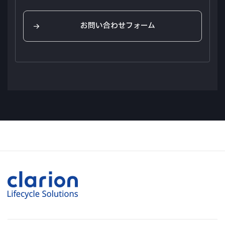
ズ株式会社
認証
製造元：HELLA GmbH & Co. KGaA
ECE-R10 EMC; ECE-R65 TA1
お問い合わせフォーム